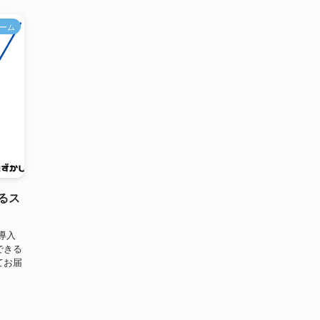
ーム
るス
導入
できる
てお届