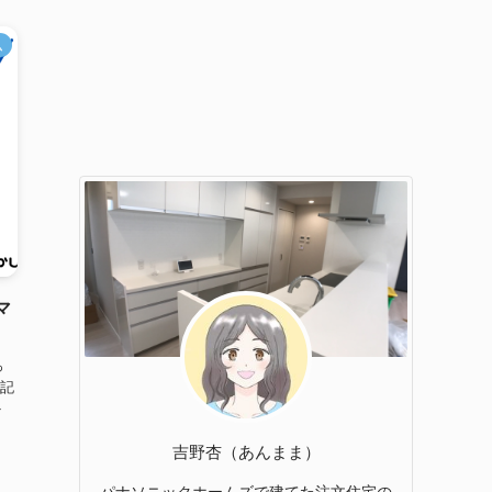
ム
マ
っ
記
ト
吉野杏（あんまま）
パナソニックホームズで建てた注文住宅の