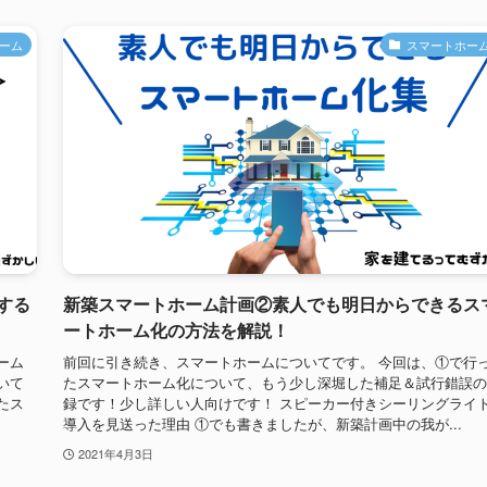
ーム
スマートホー
する
新築スマートホーム計画②素人でも明日からできるス
ートホーム化の方法を解説！
ーム
前回に引き続き、スマートホームについてです。 今回は、①で行
いて
たスマートホーム化について、もう少し深堀した補足＆試行錯誤の
たス
録です！少し詳しい人向けです！ スピーカー付きシーリングライ
導入を見送った理由 ①でも書きましたが、新築計画中の我が...
2021年4月3日