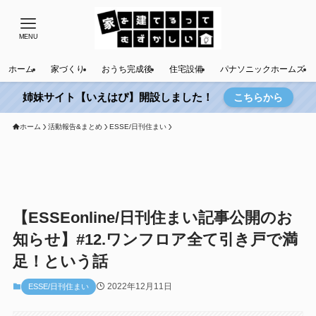
MENU
ホーム
家づくり
おうち完成後
住宅設備
パナソニックホームズ
姉妹サイト【いえはぴ】開設しました！
こちらから
ホーム
活動報告&まとめ
ESSE/日刊住まい
【ESSEonline/日刊住まい記事公開のお
知らせ】#12.ワンフロア全て引き戸で満
足！という話
2022年12月11日
ESSE/日刊住まい