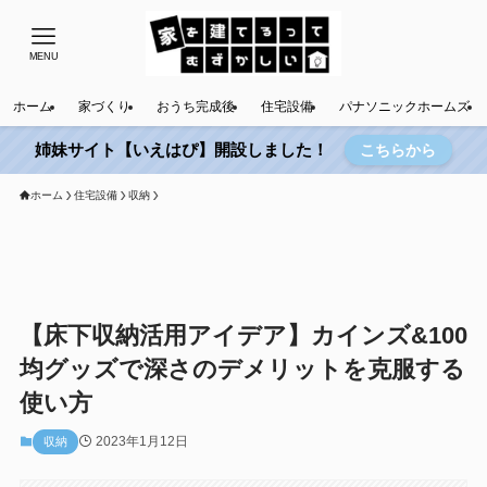
MENU
ホーム
家づくり
おうち完成後
住宅設備
パナソニックホームズ
姉妹サイト【いえはぴ】開設しました！
こちらから
ホーム
住宅設備
収納
【床下収納活用アイデア】カインズ&100
均グッズで深さのデメリットを克服する
使い方
2023年1月12日
収納